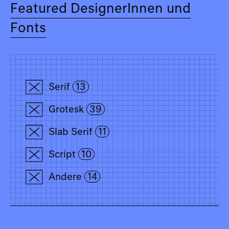
Featured DesignerInnen und
Fonts
Serif
13
Grotesk
39
Slab Serif
11
Script
10
Andere
14