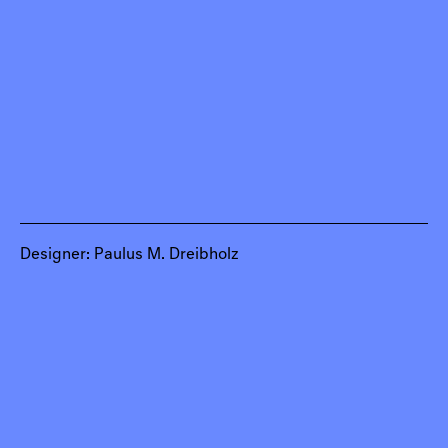
Einblick in die Ausstellung, Design Forum, 2017
(Foto: Johannes Raimann)
Designer: Paulus M. Dreibholz