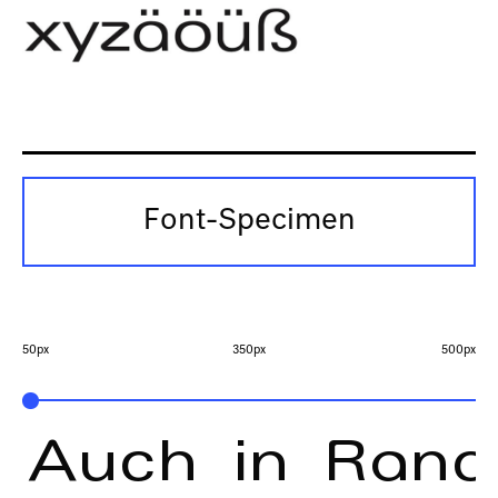
Font-Specimen
50px
350px
500px
Auch in Ranci