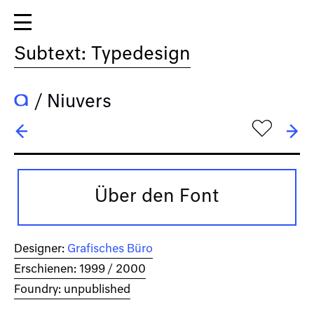
Subtext: Typedesign
/
Niuvers
h
← Nilo-Enrico
→ ocr-t
Über den Font
Designer:
Grafisches Büro
Erschienen: 1999 / 2000
Foundry: unpublished