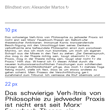
Blindtext von:
Alexander Martos
↻
10 px
Das schwierige Verhältnis von Philosophie zu jedweder Praxis ist
nicht erst seit Marx’ Feuerbach-Thesen ein Selbstläufer
theoretischer Ambitionen. Immanuel Kants transzendentale
Beschäftigung mit den Umschlagplätzen seines Denkens
verballhornte eine befreundete Philosophin einst zum paradoxen
Mantra, an das ich mich nun klammere, um mich am eigenen
Schopf aus der Misere in den Text zu ziehen: „Der Gemeinspruch,
das mag in der Theorie richtig sein, taugt abernicht für die
Praxis, mag in der Theorie richtig sein, taugt aber nicht für die
Praxis.“ Hilft das? Während ich für diesen Artikel durch die
neueren kulturwissenschaftlichen Forschungen zum schillernden
Konzept der „Schriftbildlichkeit“ pflüge, das mich für mehrere Tage
fiebrig macht, stelle ich fest, dass es um etwas anderes zu
gehen scheint. Mein Prozess der Verschriftlichung gerät
zunehmend zum Tribunal. Ich vermesse die Kluf abermals und
frage mich: Ist es das wert? Muss das Design, das sich im
Zuge des new materialism ohnedies großen Interesses erfreut,
tatsächlich rehabilitiert werden? Muss abermals gegen
22 px
platonische Bilderskepsis und die Denunziation als Ornament
und dienende Kunst angeschrieben werden? Und wenn ja, was
ändert das an meiner Freude an gutem Design? Nichts, im
Das schwierige Verhältnis von
Gegenteil: Solange das „Ausloten der Kulturtechnik Schrift“3 und
die epistemische Verschiebung von den „Prämissen eines
Philosophie zu jedweder Praxis
sprachzentrierten Schriftkonzepts“4 nicht wirklich die Gestaltung
als eine Koproduktion von bildschriftlichen Ordnungen begreifen,
ist nicht erst seit Marx’
denen stillschweigend ein eigenes Wissen innewohnt, treiben
sich die vazierenden Horden an Über-SchreiberInnen wenigstens