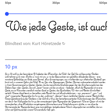
50px
350px
500px
Wie jede Geste, ist auch
Blindtext von:
Kurt Höretzede
↻
10 px
Es zählt wohl zu den besonderen Fähigkeiten des Menschen, die Welt über Gefühle und bewusstes Denken
wahrnehmen zu können. Nichts wäre es mit uns, wäre das Bewusstsein ein gestaltlos ablaufendes Etwas – eine
monotone Zahlenfolge, ein Code, eine Formel. Aus Sinnesregungen, aus irrlichternden synästhetischen Funkenflügen
formt sich in unserem Gehirn die Welt. Töne, Gerüche, Bewegungen, Farben, Formen undsoweiterundsofort werden
in ihrem Zusammenspiel zu Gesten. Gesten, die die menschliche Emphatie gegenüber den Erscheinungsformen des
Lebens begründen. Gesten, die sich „lesen“ lassen und die uns etwas – bedeuten. Auch die Typografie ist so eine
Geste, ein an Varianten unendlich reiches Spiel an Gesten, das Buchstaben, Wörtern und Texten Sinnlichkeit
verleiht. Dieses Spiel kennt unübersehbar viele Tonalitäten und Ausdrucksformen – von „expressiv“, „groß“ und
„laut“ inszenierten Typografien bis hin zu den „sublimen“, „kleinen“, kaum merklichen Gesten unserer Textschriften.
Diese Gestaltwerdung des Denkens in der Schrift zählt zu den bemerkenswertesten Kulturleistungen des Menschen,
von den frühen Kalligrafien bis hin zu den computergestützten Typografien der Gegenwart. Wie ein Gespräch mit der
immergleichen, ohne Modulation vorgetragenen Stimme kaum eine Unterhaltung ermöglichte, wären ohne die
Formenspiele der Typografie kaum jene mannigfaltigen, textgebundenen Verständigungsformen vorstellbar, die nun
schon seit Jahrtausenden unsere Wissenskultur beflügeln.