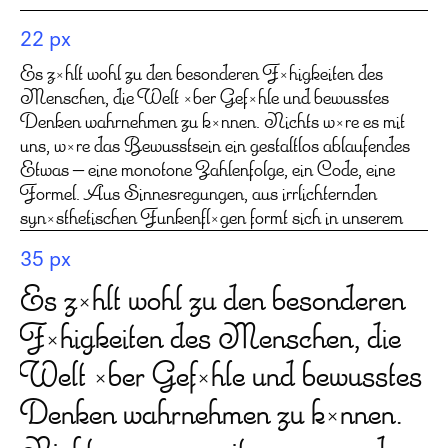
22 px
Es zählt wohl zu den besonderen Fähigkeiten des
Menschen, die Welt über Gefühle und bewusstes
Denken wahrnehmen zu können. Nichts wäre es mit
uns, wäre das Bewusstsein ein gestaltlos ablaufendes
Etwas – eine monotone Zahlenfolge, ein Code, eine
Formel. Aus Sinnesregungen, aus irrlichternden
synästhetischen Funkenflügen formt sich in unserem
Gehirn die Welt. Töne, Gerüche, Bewegungen,
35 px
Farben, Formen undsoweiterundsofort werden in ihrem
Zusammenspiel zu Gesten. Gesten, die die menschliche
Es zählt wohl zu den besonderen
Emphatie gegenüber den Erscheinungsformen des
Fähigkeiten des Menschen, die
Lebens begründen. Gesten, die sich „lesen“ lassen und
die uns etwas – bedeuten. Auch die Typografie ist so
Welt über Gefühle und bewusstes
eine Geste, ein an Varianten unendlich reiches Spiel an
Denken wahrnehmen zu können.
Gesten, das Buchstaben, Wörtern und Texten
Sinnlichkeit verleiht. Dieses Spiel kennt unübersehbar