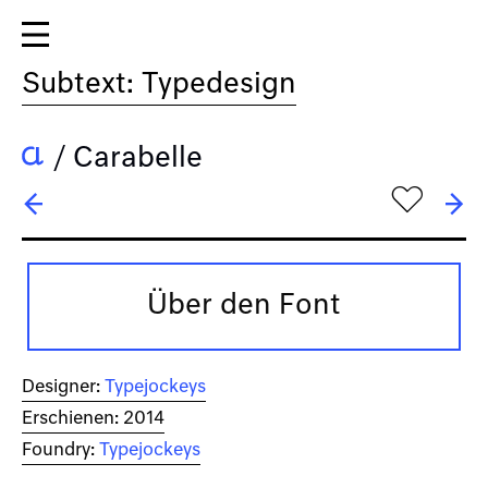
Subtext: Typedesign
/
Carabelle
h
← BULL5
→ Carignan
Über den Font
Designer:
Typejockeys
Erschienen: 2014
Foundry:
Typejockeys