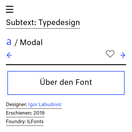
Subtext: Typedesign
/
Modal
h
← Mila Script Pro
→ Modal Stencil
Über den Font
Designer:
Igor Labudovic
Erschienen: 2019
Foundry: ILFonts