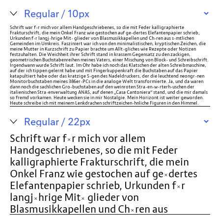
Schrift war für mich vor allem Handgeschriebenes, so die mit Feder kalligraphierte
Frakturschrift, die mein Onkel Franz wie gestochen auf geädertes Elefantenpapier schrieb,
Urkunden für langjährige Mit- glieder von Blasmusikkapellen und Chören aus sämtlichen
Gemeinden im Umkreis. Fasziniert war ich von den minimalistischen, kryptischen Zeichen, die
meine Mutter in Kurzschrift zu Papier brachte um Alltägliches wie Rezepte oder Notizen
festzuhalten. Die Weichheit ihrer Schrift stand in krassem Gegensatz zu den zackigen,
geometrischen Buchstabenreihen meines Vaters, einer Mischung von Block- und Schreibschrift.
Irgendwann wurde Schrift laut. Im Ohr habe ich noch das Klatschen der alten Schreibmaschine,
auf der ich tippen gelernt habe und mit Fingerkuppenkraft die Buchstaben auf das Papier
katapultiert habe oder das kratzige Sägen des Nadeldruckers, der die leuchtend neongrünen
Monitorbuchstaben meines 386er-PCs in die analoge Welt transformierte. Ja, und da waren
dann noch die sachlichen Großbuchstaben auf den weinroten Straßen-wärterhäuschen der
italienischen Straßenverwaltung ANAS, auf denen „Casa Cantoniera“ stand, und die mir damals
so fremd vorkamen. Heute wecken sie in mir Nostalgie. Mein Horizont ist weiter geworden.
Heute schreibe ich mit meinem Lenkdrachen schriftzeichenähnliche Figuren in den Himmel.
Schrift war für mich vor allem
Handgeschriebenes, so die mit Feder
kalligraphierte Frakturschrift, die mein
Onkel Franz wie gestochen auf geädertes
Elefantenpapier schrieb, Urkunden für
langjährige Mit- glieder von
Blasmusikkapellen und Chören aus