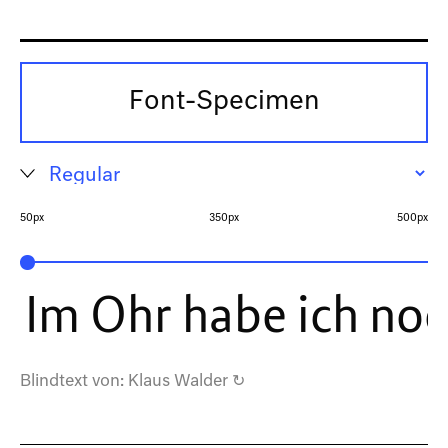
Font-Specimen
50px
350px
500px
Im Ohr habe ich noc
Blindtext von:
Klaus Walder
↻