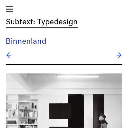
Subtext: Typedesign
Binnenland
← buero bauer
→ Paul Busk