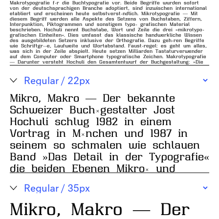
Makrotypografie für die Buchtypografie vor. Beide Begriffe wurden sofort
von der deutschsprachigen Branche adoptiert, sind inzwischen international
etabliert und erscheinen heute selbstverständlich. Mikrotypografie — Mit
diesem Begriff werden alle Aspekte des Setzens von Buchstaben, Ziffern,
Interpunktion, Piktogrammen und sonstigem typo- grafischen Material
beschrieben. Hochuli nennt Buchstabe, Wort und Zeile die drei »mikrotypo-
grafischen Einheiten«. Dies umfasst das klassische handwerkliche Wissen
des ausgebildeten Setzers inklusive der Orthografie. Dazu gehören Begriffe
wie Schriftgröße, Laufweite und Wortabstand. Faust-regel: es geht um alles,
was sich in der Zeile abspielt. Heute setzen Milliarden Tastaturverwender
auf dem Computer oder Smartphone typografische Zeichen. Makrotypografie
— Darunter versteht Hochuli den Gesamtentwurf der Buchgestaltung: »Die
typografische Anlage, das Layout.« Längst wird der Begriff auch auf alle
anderen Medien, die Typografie einsetzen, übertragen: Bücher, Magazine,
Brief-schaften, Websites, Apps, Leitsysteme, etc. Hier liegt der Fokus nicht
auf Schriftwahl oder Satz sondern auf der Anordnung von Text- und Bild-
elementen auf einer Fläche, in einem Raum oder in der zeitlichen
Dimension.
Mikro, Makro — Der bekannte
Schweizer Buch-​gestalter Jost
Hochuli schlug 1982 in einem
Vortrag in München und 1987 in
seinem so schmalen wie schlauen
Band »Das Detail in der Typo​grafie«
die beiden Ebenen Mikro- und
Makrotypografie für die
Buchtypografie vor. Beide Begriffe
wurden sofort von der
Mikro, Makro — Der
deutschsprachigen Branche