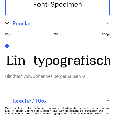
Font-Specimen
50px
350px
500px
Ein typografisc
Blindtext von:
Johannes Bergerhausen
↻
Mikro, Makro — Der bekannte Schweizer Buch-​gestalter Jost Hochuli schlug
1982 in einem Vortrag in München und 1987 in seinem so schmalen wie
schlauen Band »Das Detail in der Typo​grafie« die beiden Ebenen Mikro- und