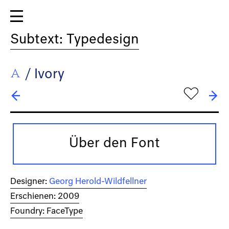
Subtext: Typedesign
/
Ivory
h
← Ingeborg
→ Kaligari
Über den Font
Designer:
Georg Herold-Wildfellner
Erschienen: 2009
Foundry: FaceType