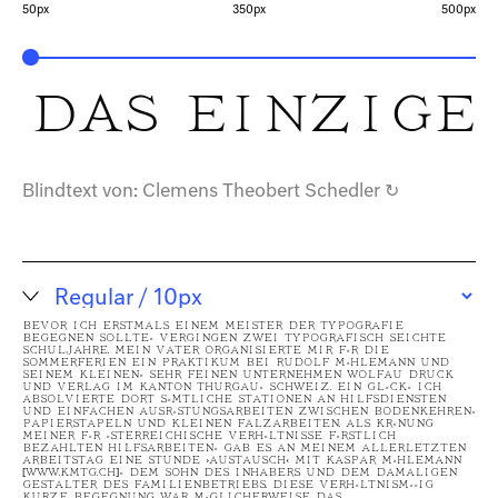
50px
350px
500px
Das einzige
Blindtext von:
Clemens Theobert Schedler
↻
Bevor ich erstmals einem Meister der Typografie
begegnen sollte, vergingen zwei typografisch seichte
Schuljahre. Mein Vater organisierte mir für die
Sommerferien ein Praktikum bei Rudolf Mühlemann und
seinem kleinen, sehr feinen Unternehmen Wolfau Druck
und Verlag im Kanton Thurgau, Schweiz. Ein Glück! Ich
absolvierte dort sämtliche Stationen an Hilfsdiensten
und einfachen Ausrüstungsarbeiten zwischen Bodenkehren,
Papierstapeln und kleinen Falzarbeiten. Als Krönung
meiner für österreichische Verhältnisse fürstlich
bezahlten Hilfsarbeiten, gab es an meinem allerletzten
Arbeitstag eine Stunde ›Austausch‹ mit Kaspar Mühlemann
[www.kmtg.ch], dem Sohn des Inhabers und dem damaligen
Gestalter des Familienbetriebs. Diese verhältnismäßig
kurze Begegnung war möglicherweise das