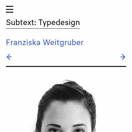
Subtext: Typedesign
Franziska Weitgruber
← Typejockeys
→ Stefan Willerstorfer