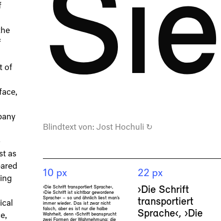
Sie
f
the
f
t of
face,
pany
Blindtext von:
Jost Hochuli
↻
-
st as
pared
10 px
22 px
ging
›Die Schrift transportiert Sprache‹,
›Die Schrift
›Die Schrift ist sichtbar gewordene
Sprache‹ – so und ähnlich liest man’s
transportiert
ical
immer wieder. Das ist zwar nicht
falsch, aber es ist nur die halbe
Sprache‹, ›Die
Wahrheit, denn ›Schrift beansprucht
e,
zwei Formen der Wahrnehmung: die