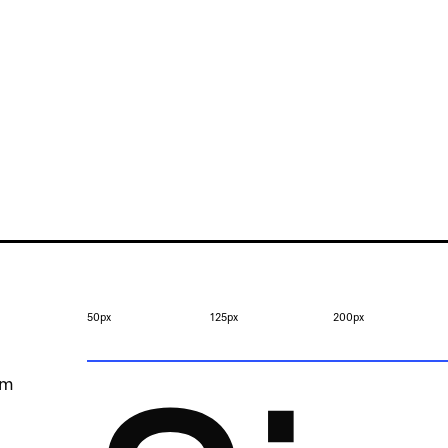
50px
125px
200px
om