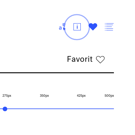
t
i
#
v
Favorit
h
275px
350px
425px
500px