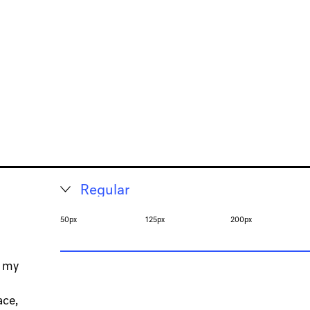
50px
125px
200px
f my
ace,