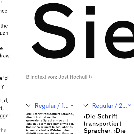
Si
’
nce I
 the
buch
he
edraw
Blindtext von:
Jost Hochuli
↻
a ‘p’
ey
, d,
t,
›Die Schrift transportiert Sprache‹,
›Die Schrift
igger
›Die Schrift ist sichtbar
gewordene Sprache‹ – so und
transportiert
a
ähnlich liest man’s immer wieder.
Das ist zwar nicht falsch, aber es
Sprache‹, ›Die
ist nur die halbe Wahrheit, denn
the
›Schrift beansprucht zwei Formen