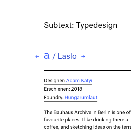
Subtext: Typedesign
/
Laslo
← Lammhuber
→ Lawabo
Designer:
Adam Katyi
Erschienen: 2018
Foundry:
Hungarumlaut
The Bauhaus Archive in Berlin is one o
favourite places. I like drinking there a
coffee, and sketching ideas on the terr