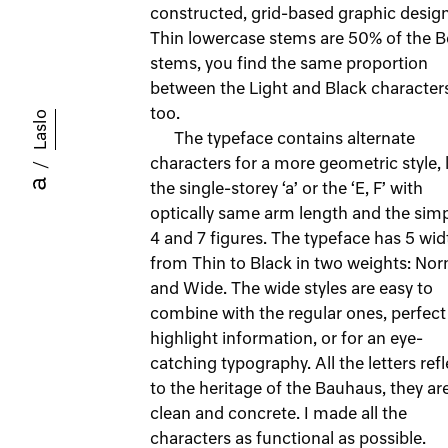
constructed, grid-based graphic desig
Thin lowercase stems are 50% of the B
stems, you find the same proportion
between the Light and Black character
too.
Laslo
The typeface contains alternate
characters for a more geometric style, 
/
the single-storey ‘a’ or the ‘E, F’ with
optically same arm length and the simp
4 and 7 figures. The typeface has 5 wid
from Thin to Black in two weights: No
and Wide. The wide styles are easy to
combine with the regular ones, perfect
highlight information, or for an eye-
catching typography. All the letters refl
to the heritage of the Bauhaus, they ar
clean and concrete. I made all the
characters as functional as possible.