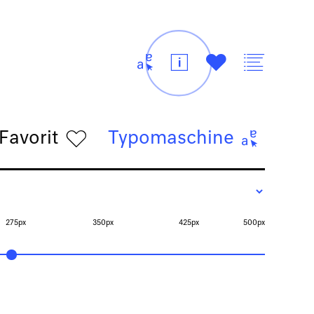
t
i
#
v
Favorit
h
Typomaschine
t
275px
350px
425px
500px