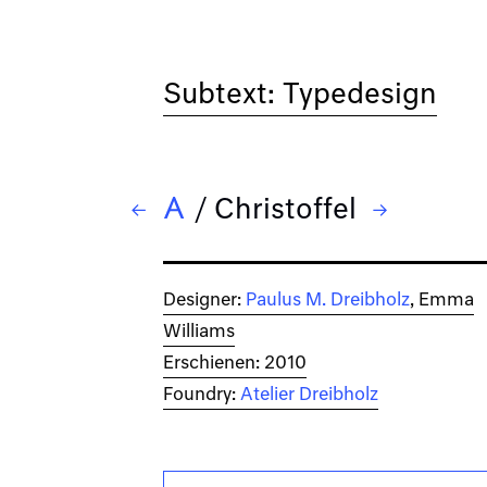
Subtext: Typedesign
/
Christoffel
← Carole Serif
→ Cmod-Bubble
Designer:
Paulus M. Dreibholz
, Emma
Williams
Erschienen: 2010
Foundry:
Atelier Dreibholz