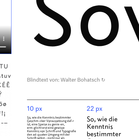
So
Blindtext von:
Walter Bohatsch
↻
10 px
22 px
So, wie die Kenntnis bestimmter
So, wie die
Geschmäcker Voraussetzung dafür
ist, eine Speise zu genießen,
Kenntnis
ermöglicht erst eine gewisse
Kenntnis von Schrift und Typografie
bestimmter
den adäquaten Umgang mit der
Schrift selbst – nicht nur als