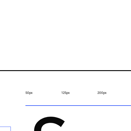
50px
125px
200px