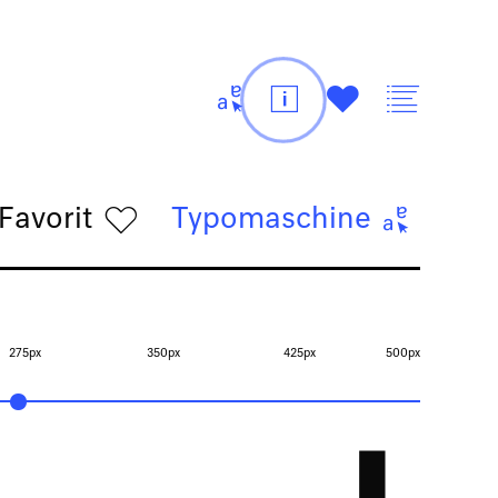
t
i
#
v
Favorit
h
Typomaschine
t
275px
350px
425px
500px