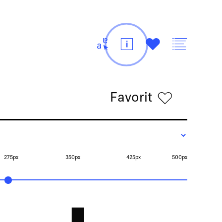
t
i
#
v
Favorit
h
275px
350px
425px
500px