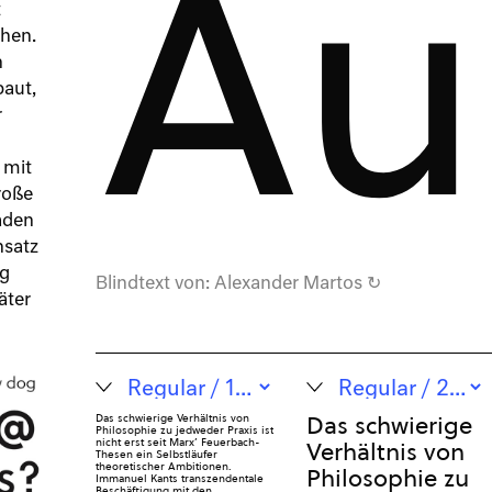
Au
t
hen.
n
baut,
r
 mit
roße
aden
nsatz
ig
Blindtext von:
Alexander Martos
↻
äter
Das schwierige
Das schwierige Verhältnis von
Philosophie zu jedweder Praxis ist
nicht erst seit Marx’ Feuerbach-
Verhältnis von
Thesen ein Selbstläufer
theoretischer Ambitionen.
Philosophie zu
Immanuel Kants transzendentale
Beschäftigung mit den