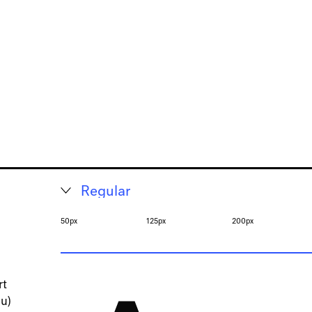
50px
125px
200px
rt
 u)