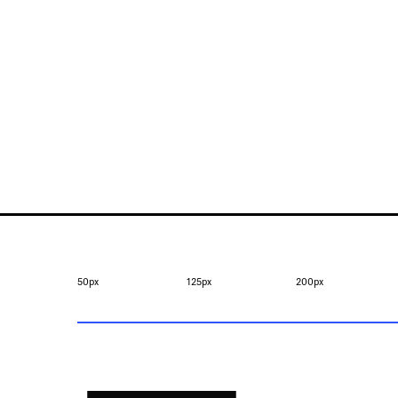
50px
125px
200px