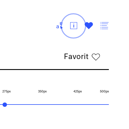
t
i
#
v
Favorit
h
275px
350px
425px
500px