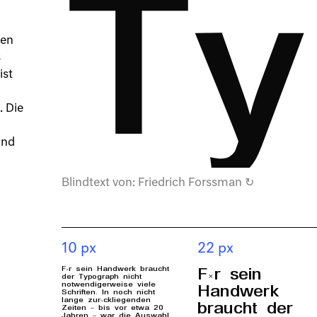
Ty
ten
s
ist
. Die
und
Blindtext von:
Friedrich Forssman
↻
10 px
22 px
Für sein Handwerk braucht
Für sein
der Typograph nicht
notwendigerweise viele
Handwerk
Schriften. In noch nicht
lange zurückliegenden
braucht der
Zeiten – bis vor etwa 20
Jahren – war die Auswahl