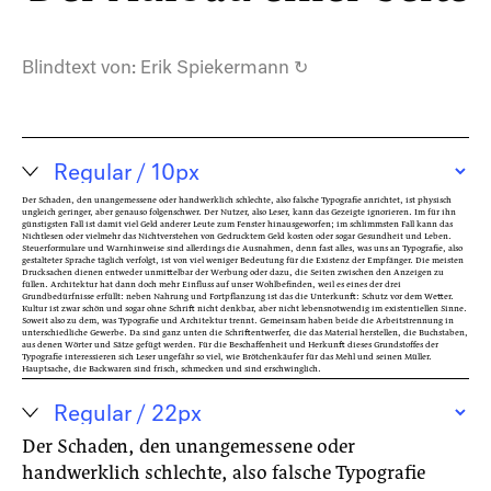
Blindtext von:
Erik Spiekermann
↻
Der Schaden, den unangemessene oder handwerklich schlechte, also falsche Typografie anrichtet, ist physisch
ungleich geringer, aber genauso folgenschwer. Der Nutzer, also Leser, kann das Gezeigte ignorieren. Im für ihn
günstigsten Fall ist damit viel Geld anderer Leute zum Fenster hinausgeworfen; im schlimmsten Fall kann das
Nichtlesen oder vielmehr das Nichtverstehen von Gedrucktem Geld kosten oder sogar Gesundheit und Leben.
Steuerformulare und Warnhinweise sind allerdings die Ausnahmen, denn fast alles, was uns an Typografie, also
gestalteter Sprache täglich verfolgt, ist von viel weniger Bedeutung für die Existenz der Empfänger. Die meisten
Drucksachen dienen entweder unmittelbar der Werbung oder dazu, die Seiten zwischen den Anzeigen zu
füllen. Architektur hat dann doch mehr Einfluss auf unser Wohlbefinden, weil es eines der drei
Grundbedürfnisse erfüllt: neben Nahrung und Fortpflanzung ist das die Unterkunft: Schutz vor dem Wetter.
Kultur ist zwar schön und sogar ohne Schrift nicht denkbar, aber nicht lebensnotwendig im existentiellen Sinne.
Soweit also zu dem, was Typografie und Architektur trennt. Gemeinsam haben beide die Arbeitstrennung in
unterschiedliche Gewerbe. Da sind ganz unten die Schriftentwerfer, die das Material herstellen, die Buchstaben,
aus denen Wörter und Sätze gefügt werden. Für die Beschaffenheit und Herkunft dieses Grundstoffes der
Typografie interessieren sich Leser ungefähr so viel, wie Brötchenkäufer für das Mehl und seinen Müller.
Hauptsache, die Backwaren sind frisch, schmecken und sind erschwinglich.
Der Schaden, den unangemessene oder
handwerklich schlechte, also falsche Typografie