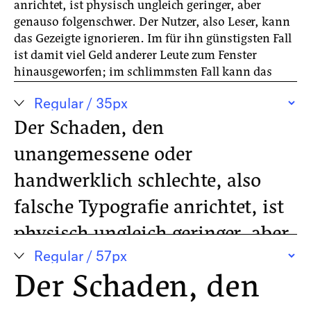
anrichtet, ist physisch ungleich geringer, aber
genauso folgenschwer. Der Nutzer, also Leser, kann
das Gezeigte ignorieren. Im für ihn günstigsten Fall
ist damit viel Geld anderer Leute zum Fenster
hinausgeworfen; im schlimmsten Fall kann das
Nichtlesen oder vielmehr das Nichtverstehen von
Gedrucktem Geld kosten oder sogar Gesundheit und
Leben. Steuerformulare und Warnhinweise sind
Der Schaden, den
allerdings die Ausnahmen, denn fast alles, was uns
unangemessene oder
an Typografie, also gestalteter Sprache täglich
verfolgt, ist von viel weniger Bedeutung für die
handwerklich schlechte, also
Existenz der Empfänger. Die meisten Drucksachen
falsche Typografie anrichtet, ist
dienen entweder unmittelbar der Werbung oder
dazu, die Seiten zwischen den Anzeigen zu füllen.
physisch ungleich geringer, aber
Architektur hat dann doch mehr Einfluss auf unser
Wohlbefinden, weil es eines der drei
genauso folgenschwer. Der
Grundbedürfnisse erfüllt: neben Nahrung und
Der Schaden, den
Nutzer, also Leser, kann das
Fortpflanzung ist das die Unterkunft: Schutz vor
dem Wetter. Kultur ist zwar schön und sogar ohne