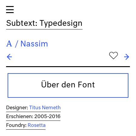
Subtext: Typedesign
/
Nassim
h
← Mr Moustache
→ Neonoir
Über den Font
Designer:
Titus Nemeth
Erschienen: 2005-2016
Foundry:
Rosetta