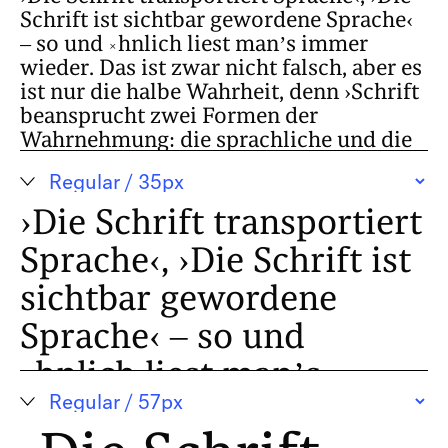
Schrift ist sichtbar gewordene Sprache‹
– so und ähnlich liest man’s immer
wieder. Das ist zwar nicht falsch, aber es
ist nur die halbe Wahrheit, denn ›Schrift
beansprucht zwei Formen der
Wahrnehmung: die sprachliche und die
bildliche. Schrift ist zugleich Sprache
und Bild, mehr als Sprache, mehr als
Bild.‹ Die Äußerungen sind ein Zitat aus
›Die Schrift transportiert
Antonio Loprienos Basler Rektoratsrede
Sprache‹, ›Die Schrift ist
von 2007, die als Broschüre unter dem
Titel Vom Schriftbild in Basel erschienen
sichtbar gewordene
ist. Und weiter Loprieno: ›Der dem
Sprache‹ – so und
Schriftbild eingeschriebene Mehrwert
lässt sich also als eine Variable
ähnlich liest man’s
verstehen, die der Leistung der Schrift
als Trägerin der Sprache hinzugefügt
immer wieder. Das ist
wird.‹ Und dieses Mehr bezeichnet