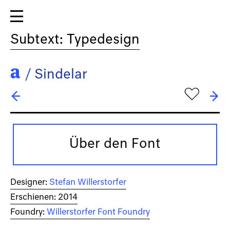
Subtext: Typedesign
/
Sindelar
h
← Salom
→ Soleil
Über den Font
Designer:
Stefan Willerstorfer
Erschienen: 2014
Foundry:
Willerstorfer Font Foundry