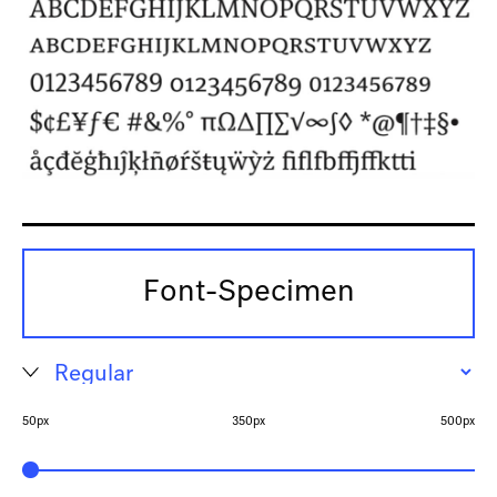
Font-Specimen
50px
350px
500px