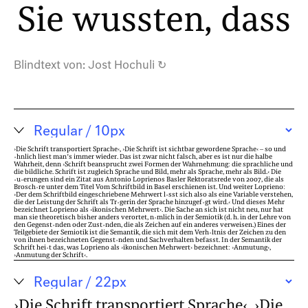
Sie wussten, dass 
Blindtext von:
Jost Hochuli
↻
›Die Schrift transportiert Sprache‹, ›Die Schrift ist sichtbar gewordene Sprache‹ – so und
ähnlich liest man’s immer wieder. Das ist zwar nicht falsch, aber es ist nur die halbe
Wahrheit, denn ›Schrift beansprucht zwei Formen der Wahrnehmung: die sprachliche und
die bildliche. Schrift ist zugleich Sprache und Bild, mehr als Sprache, mehr als Bild.‹ Die
Äußerungen sind ein Zitat aus Antonio Loprienos Basler Rektoratsrede von 2007, die als
Broschüre unter dem Titel Vom Schriftbild in Basel erschienen ist. Und weiter Loprieno:
›Der dem Schriftbild eingeschriebene Mehrwert lässt sich also als eine Variable verstehen,
die der Leistung der Schrift als Trägerin der Sprache hinzugefügt wird.‹ Und dieses Mehr
bezeichnet Loprieno als ›ikonischen Mehrwert‹. Die Sache an sich ist nicht neu, nur hat
man sie theoretisch bisher anders verortet, nämlich in der Semiotik (d. h. in der Lehre von
den Gegenständen oder Zuständen, die als Zeichen auf ein anderes verweisen.) Eines der
Teilgebiete der Semiotik ist die Semantik, die sich mit dem Verhältnis der Zeichen zu den
von ihnen bezeichneten Gegenständen und Sachverhalten befasst. In der Semantik der
Schrift heißt das, was Loprieno als ›ikonischen Mehrwert‹ bezeichnet: ›Anmutung‹,
›Anmutung der Schrift‹.
›Die Schrift transportiert Sprache‹, ›Die