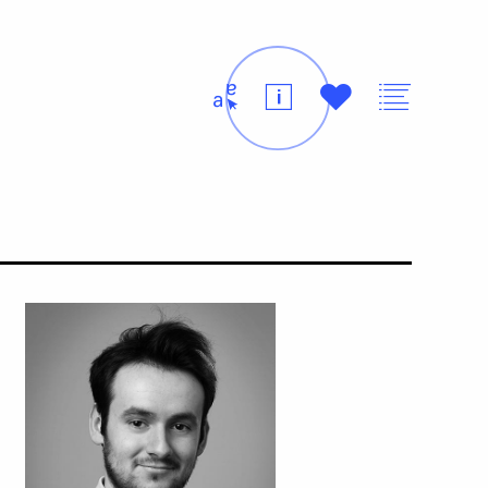
t
i
#
v