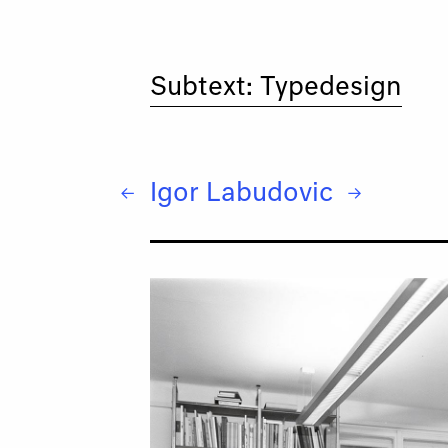
Subtext: Typedesign
Igor Labudovic
← Adam Katyi
→ Gabriele Lenz