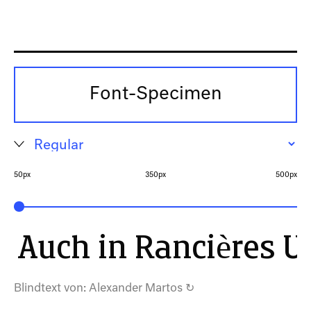
Font-Specimen
50px
350px
500px
Auch in Rancières U
Blindtext von:
Alexander Martos
↻