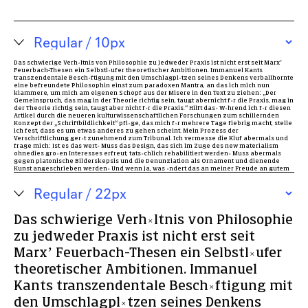
Das schwierige Verhältnis von Philosophie zu jedweder Praxis ist nicht erst seit Marx’
Feuerbach-Thesen ein Selbstläufer theoretischer Ambitionen. Immanuel Kants
transzendentale Beschäftigung mit den Umschlagplätzen seines Denkens verballhornte
eine befreundete Philosophin einst zum paradoxen Mantra, an das ich mich nun
klammere, um mich am eigenen Schopf aus der Misere in den Text zu ziehen: „Der
Gemeinspruch, das mag in der Theorie richtig sein, taugt abernicht für die Praxis, mag in
der Theorie richtig sein, taugt aber nicht für die Praxis.“ Hilft das? Während ich für diesen
Artikel durch die neueren kulturwissenschaftlichen Forschungen zum schillernden
Konzept der „Schriftbildlichkeit“ pflüge, das mich für mehrere Tage fiebrig macht, stelle
ich fest, dass es um etwas anderes zu gehen scheint. Mein Prozess der
Verschriftlichung gerät zunehmend zum Tribunal. Ich vermesse die Kluf abermals und
frage mich: Ist es das wert? Muss das Design, das sich im Zuge des new materialism
ohnedies großen Interesses erfreut, tatsächlich rehabilitiert werden? Muss abermals
gegen platonische Bilderskepsis und die Denunziation als Ornament und dienende
Kunst angeschrieben werden? Und wenn ja, was ändert das an meiner Freude an gutem
Design? Nichts, im Gegenteil: Solange das „Ausloten der Kulturtechnik Schrift“3 und die
epistemische Verschiebung von den „Prämissen eines sprachzentrierten
Schriftkonzepts“4 nicht wirklich die Gestaltung als eine Koproduktion von
bildschriftlichen Ordnungen begreifen, denen stillschweigend ein eigenes Wissen
innewohnt, treiben sich die vazierenden Horden an Über-SchreiberInnen wenigstens
nicht in meinem ästhetischen Garten rum.
Das schwierige Verhältnis von Philosophie
zu jedweder Praxis ist nicht erst seit
Marx’ Feuerbach-Thesen ein Selbstläufer
theoretischer Ambitionen. Immanuel
Kants transzendentale Beschäftigung mit
den Umschlagplätzen seines Denkens