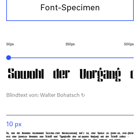
Font-Specimen
50px
350px
500px
Sowohl der Vorgang der
Blindtext von:
Walter Bohatsch
↻
10 px
So, wie die Kenntnis bestimmter Geschmäcker Voraussetzung dafür ist, eine Speise zu genießen, ermöglicht
erst eine gewisse Kenntnis von Schrift und Typografie den adäquaten Umgang mit der Schrift selbst –