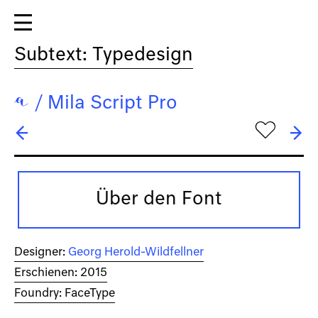
Subtext: Typedesign
/
Mila Script Pro
h
← Mexico
→ Modal
Über den Font
Designer:
Georg Herold-Wildfellner
Erschienen: 2015
Foundry: FaceType