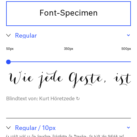
Font-Specimen
50px
350px
500px
Wie jede Geste, ist
Blindtext von:
Kurt Höretzede
↻
Es zählt wohl zu den besonderen Fähigkeiten des Menschen, die Welt über Gefühle und