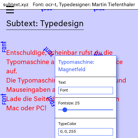
Subtext: Typedesign
Entschuldige, scheinbar rufst du die
Typomaschine auf einem Touch-Device
Typomaschine:
Magnetfeld
auf.
Die Typomaschine ist auf Keyboard- und
Text
Mauseingaben angewiesen.
Lade die Seite daher bitte auf deinem
Fontsize: 25
Mac oder PC!
TypeColor