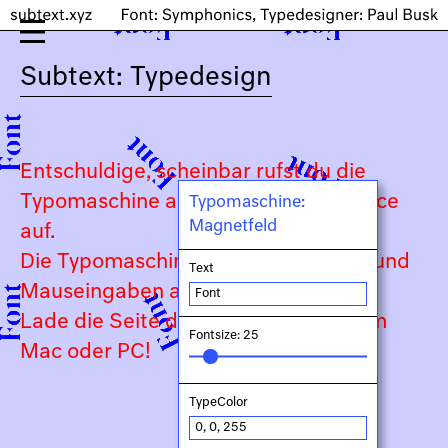
Subtext: Typedesign
Entschuldige, scheinbar rufst du die
Typomaschine auf einem Touch-Device
Typomaschine:
Magnetfeld
auf.
Die Typomaschine ist auf Keyboard- und
Text
Mauseingaben angewiesen.
Lade die Seite daher bitte auf deinem
Fontsize: 25
Mac oder PC!
TypeColor