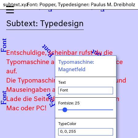
Subtext: Typedesign
Entschuldige, scheinbar rufst du die
Typomaschine auf einem Touch-Device
Typomaschine:
Magnetfeld
auf.
Die Typomaschine ist auf Keyboard- und
Text
Mauseingaben angewiesen.
Lade die Seite daher bitte auf deinem
Fontsize: 25
Mac oder PC!
TypeColor