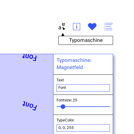
t
i
#
v
Typomaschine:
Magnetfeld
Text
Fontsize: 25
TypeColor