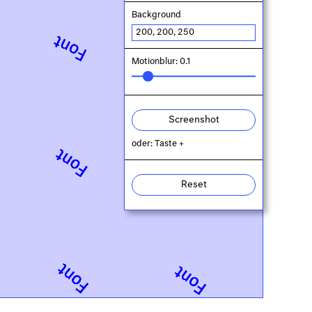
Background
Motionblur: 0.1
Screenshot
oder: Taste +
Reset