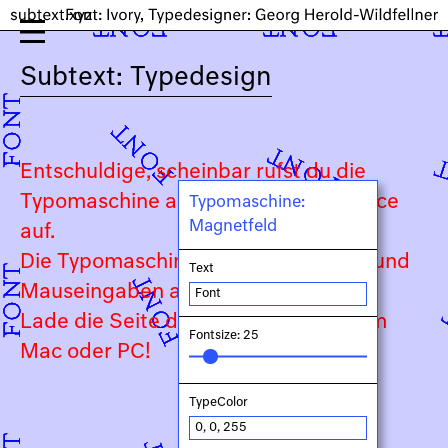
Subtext: Typedesign
Entschuldige, scheinbar rufst du die
Typomaschine auf einem Touch-Device
Typomaschine:
Magnetfeld
auf.
Die Typomaschine ist auf Keyboard- und
Text
Mauseingaben angewiesen.
Lade die Seite daher bitte auf deinem
Fontsize: 25
Mac oder PC!
TypeColor