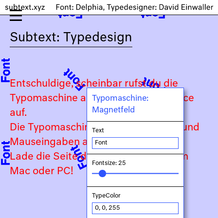
Subtext: Typedesign
Entschuldige, scheinbar rufst du die
Typomaschine auf einem Touch-Device
Typomaschine:
Magnetfeld
auf.
Die Typomaschine ist auf Keyboard- und
Text
Mauseingaben angewiesen.
Lade die Seite daher bitte auf deinem
Fontsize: 25
Mac oder PC!
TypeColor