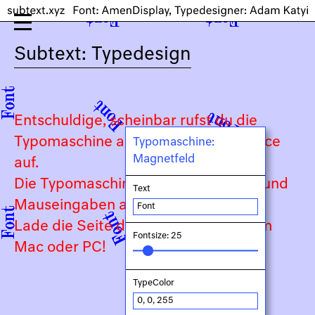
Subtext: Typedesign
Entschuldige, scheinbar rufst du die
Typomaschine auf einem Touch-Device
Typomaschine:
Magnetfeld
auf.
Die Typomaschine ist auf Keyboard- und
Text
Mauseingaben angewiesen.
Lade die Seite daher bitte auf deinem
Fontsize: 25
Mac oder PC!
TypeColor