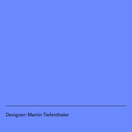
Einblick in die Ausstellung, Design Forum, 2017
(Foto: Johannes Raimann)
Designer: Martin Tiefenthaler