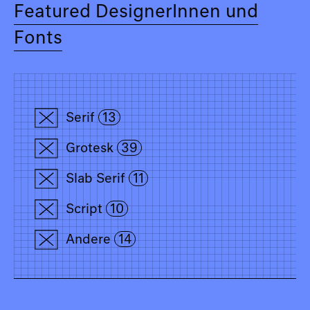
Featured DesignerInnen und
Fonts
Serif
13
Grotesk
39
Slab Serif
11
Script
10
Andere
14